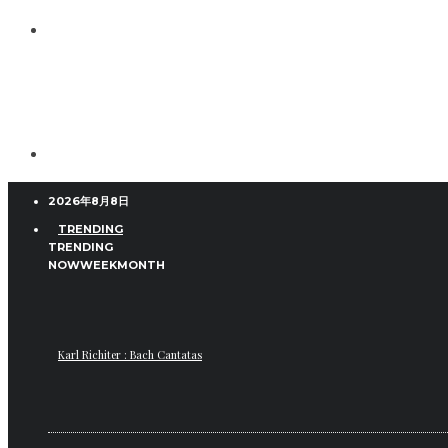
2026年8月8日
TRENDING
TRENDING
NOW
WEEK
MONTH
Karl Richiter : Bach Cantatas