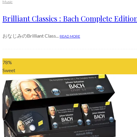
Music
Brilliant Classics : Bach Complete Editio
おなじみのBrilliant Class...
READ MORE
78
%
Sweet