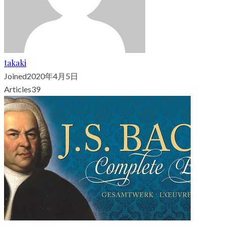
takaki
Joined
2020年4月5日
Articles
39